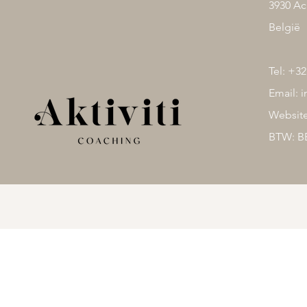
3930 Ac
België
Tel: +32
Email:
i
Websit
BTW: BE