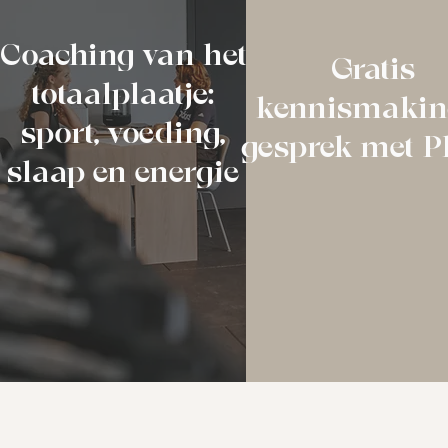
Coaching van het
Gratis
totaalplaatje:
kennismakin
sport, voeding,
gesprek met P
slaap en energie