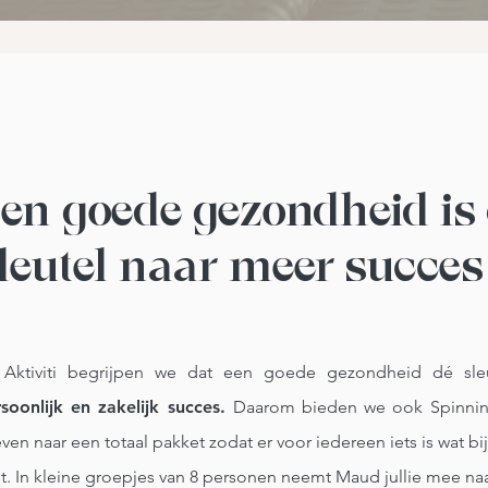
en goede gezondheid is
leutel
naar meer succes
j Aktiviti begrijpen we dat een goede gezondheid dé sleu
soonlijk en zakelijk succes.
Daarom bieden we ook Spinnin
even naar een totaal pakket zodat er voor iedereen iets is wat bi
t. In kleine groepjes van 8 personen neemt Maud jullie mee na