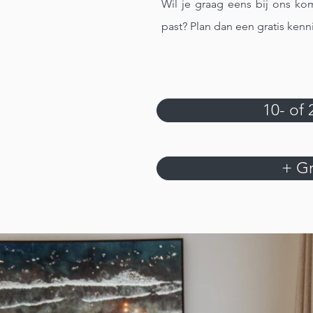
Wil je graag eens bij ons ko
past? Plan dan een gratis ken
10- of
+ Gr