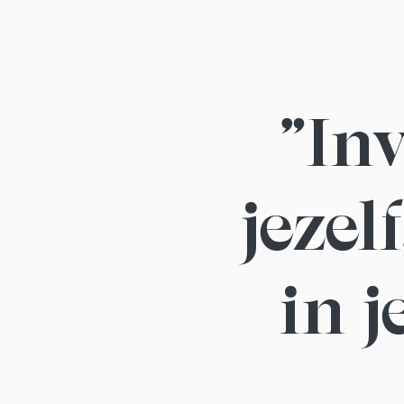
"Inv
jezel
in j