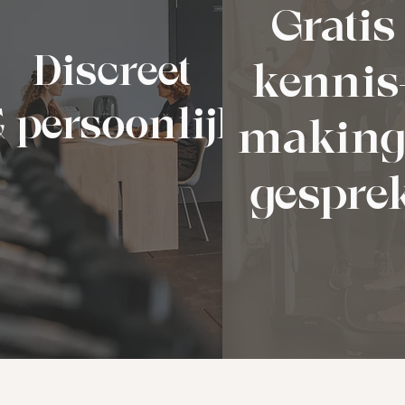
Gratis
Discreet
kennis
& persoonlijk
making
gespre