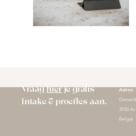
Vraag
hier
je gratis
Adres:
Grevenb
intake & proefles aan.
3930 Ac
België