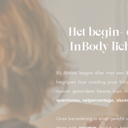
Het begin-
InBody li
Bij Aktiviti begint alles met een
begrijpen hoe voeding jouw lich
manier gezondere keuzes kunt ma
spiermassa, vetpercentage, viscer
Onze benadering is erop gericht om
maar ook
waarom
, zodat je be