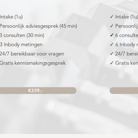
Intake (1u)
✓ Intake (1u
Persoonlijk adviesgesprek (45 min)
✓ Persoonlij
3 consulten (30 min)
✓
6 consulte
3
Inbody metingen
✓
6 Inbody
24/7 bereikbaar voor vragen
✓ 24/7 bere
Gratis kennismakingsgesprek
✓ Gratis ke
€239,-